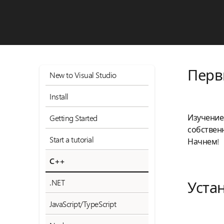
Первы
New to Visual Studio
Install
Изучение
Getting Started
собствен
Start a tutorial
Начнем!
C++
.NET
Устан
JavaScript/TypeScript