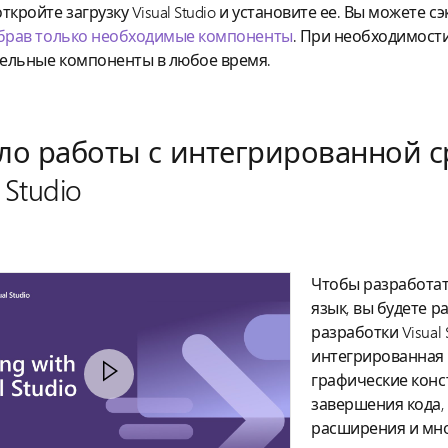
ткройте загрузку Visual Studio и установите ее. Вы можете 
брав только необходимые компоненты
. При необходимост
ельные компоненты в любое время.
ло работы с интегрированной с
 Studio
Чтобы разработат
язык, вы будете р
разработки Visual 
интегрированная с
графические конс
завершения кода,
расширения и мно