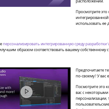
расположении.
Просмотрите это 
интегрированной 
использовать ее д
те
персонализировать интегрированную среду разработки Vis
илучшим образом соответствовать вашему собственному с
Предпочитаете те
по-своему? У вас
Посмотрите это к
вас с некоторым
персонализации, 
пользовательские 