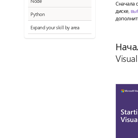
Node
Сначала о
диске,
вы
Python
дополнит
Expand your skill by area
Нача
Visual