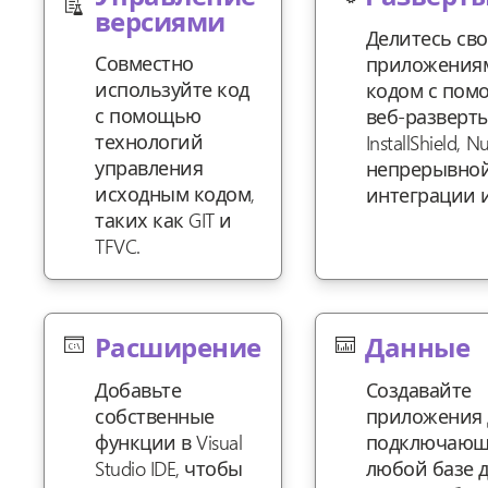
версиями
Делитесь св
Совместно
приложения
используйте код
кодом с по
с помощью
веб-разверт
технологий
InstallShield, N
управления
непрерывно
исходным кодом,
интеграции и 
таких как GIT и
TFVC.
Расширение
Данные
Добавьте
Создавайте
собственные
приложения 
функции в Visual
подключающ
Studio IDE, чтобы
любой базе 