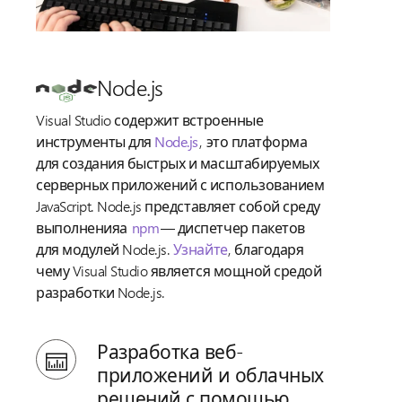
Node.js
Visual Studio содержит встроенные
инструменты для
Node.js
, это платформа
для создания быстрых и масштабируемых
серверных приложений с использованием
JavaScript. Node.js представляет собой среду
выполненияа
npm
— диспетчер пакетов
для модулей Node.js.
Узнайте
, благодаря
чему Visual Studio является мощной средой
разработки Node.js.
Разработка веб-
приложений и облачных
решений с помощью