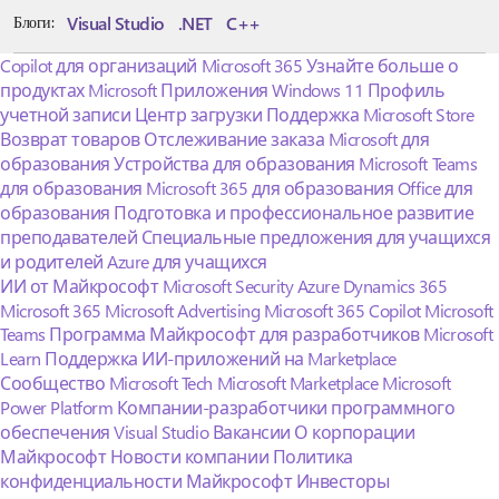
Visual Studio
.NET
C++
Блоги:
Copilot для организаций
Microsoft 365
Узнайте больше о
продуктах Microsoft
Приложения Windows 11
Профиль
учетной записи
Центр загрузки
Поддержка Microsoft Store
Возврат товаров
Отслеживание заказа
Microsoft для
образования
Устройства для образования
Microsoft Teams
для образования
Microsoft 365 для образования
Office для
образования
Подготовка и профессиональное развитие
преподавателей
Специальные предложения для учащихся
и родителей
Azure для учащихся
ИИ от Майкрософт
Microsoft Security
Azure
Dynamics 365
Microsoft 365
Microsoft Advertising
Microsoft 365 Copilot
Microsoft
Teams
Программа Майкрософт для разработчиков
Microsoft
Learn
Поддержка ИИ-приложений на Marketplace
Сообщество Microsoft Tech
Microsoft Marketplace
Microsoft
Power Platform
Компании-разработчики программного
обеспечения
Visual Studio
Вакансии
О корпорации
Майкрософт
Новости компании
Политика
конфиденциальности Майкрософт
Инвесторы