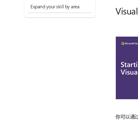
Expand your skill by area
Visua
你可以通