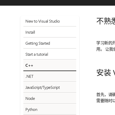
不熟悉 
New to Visual Studio
Install
学习新的
Getting Started
用。 让我
Start a tutorial
C++
安装 Vi
.NET
JavaScript/TypeScript
首先，请确保
Node
需要随时
Python