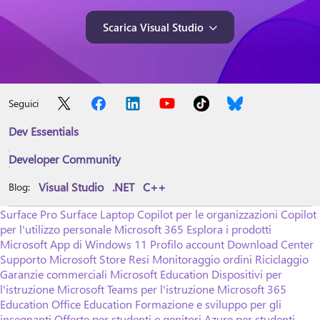
Scarica Visual Studio
Seguici
Dev Essentials
Developer Community
Visual Studio
.NET
C++
Blog:
Surface Pro
Surface Laptop
Copilot per le organizzazioni
Copilot
per l'utilizzo personale
Microsoft 365
Esplora i prodotti
Microsoft
App di Windows 11
Profilo account
Download Center
Supporto Microsoft Store
Resi
Monitoraggio ordini
Riciclaggio
Garanzie commerciali
Microsoft Education
Dispositivi per
l'istruzione
Microsoft Teams per l'istruzione
Microsoft 365
Education
Office Education
Formazione e sviluppo per gli
insegnanti
Offerte per studenti e genitori
Azure per studenti