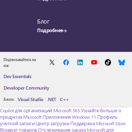
Блог
Подробнее
Подписывайтесь на
нас
Dev Essentials
Developer Community
Visual Studio
.NET
C++
Блоги:
Copilot для организаций
Microsoft 365
Узнайте больше о
продуктах Microsoft
Приложения Windows 11
Профиль
учетной записи
Центр загрузки
Поддержка Microsoft Store
Возврат товаров
Отслеживание заказа
Microsoft для