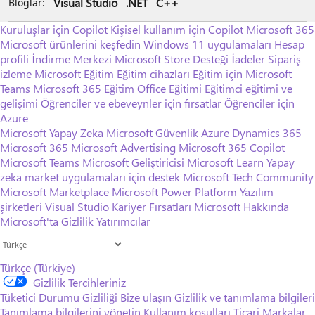
Visual Studio
.NET
C++
Bloglar:
Kuruluşlar için Copilot
Kişisel kullanım için Copilot
Microsoft 365
Microsoft ürünlerini keşfedin
Windows 11 uygulamaları
Hesap
profili
İndirme Merkezi
Microsoft Store Desteği
İadeler
Sipariş
izleme
Microsoft Eğitim
Eğitim cihazları
Eğitim için Microsoft
Teams
Microsoft 365 Eğitim
Office Eğitimi
Eğitimci eğitimi ve
gelişimi
Öğrenciler ve ebeveynler için fırsatlar
Öğrenciler için
Azure
Microsoft Yapay Zeka
Microsoft Güvenlik
Azure
Dynamics 365
Microsoft 365
Microsoft Advertising
Microsoft 365 Copilot
Microsoft Teams
Microsoft Geliştiricisi
Microsoft Learn
Yapay
zeka market uygulamaları için destek
Microsoft Tech Community
Microsoft Marketplace
Microsoft Power Platform
Yazılım
şirketleri
Visual Studio
Kariyer Fırsatları
Microsoft Hakkında
Microsoft'ta Gizlilik
Yatırımcılar
Türkçe (Türkiye)
Gizlilik Tercihleriniz
Tüketici Durumu Gizliliği
Bize ulaşın
Gizlilik ve tanımlama bilgileri
Tanımlama bilgilerini yönetin
Kullanım koşulları
Ticari Markalar