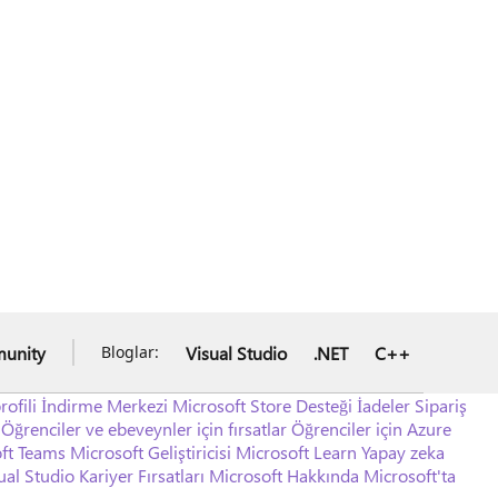
unity
Visual Studio
.NET
C++
Bloglar:
ofili
İndirme Merkezi
Microsoft Store Desteği
İadeler
Sipariş
Öğrenciler ve ebeveynler için fırsatlar
Öğrenciler için Azure
ft Teams
Microsoft Geliştiricisi
Microsoft Learn
Yapay zeka
ual Studio
Kariyer Fırsatları
Microsoft Hakkında
Microsoft'ta