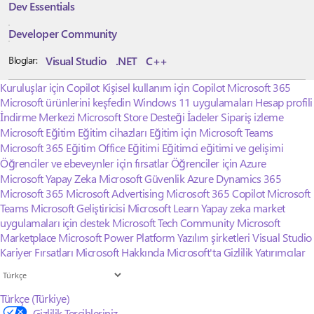
Dev Essentials
Developer Community
Visual Studio
.NET
C++
Bloglar:
Kuruluşlar için Copilot
Kişisel kullanım için Copilot
Microsoft 365
Microsoft ürünlerini keşfedin
Windows 11 uygulamaları
Hesap profili
İndirme Merkezi
Microsoft Store Desteği
İadeler
Sipariş izleme
Microsoft Eğitim
Eğitim cihazları
Eğitim için Microsoft Teams
Microsoft 365 Eğitim
Office Eğitimi
Eğitimci eğitimi ve gelişimi
Öğrenciler ve ebeveynler için fırsatlar
Öğrenciler için Azure
Microsoft Yapay Zeka
Microsoft Güvenlik
Azure
Dynamics 365
Microsoft 365
Microsoft Advertising
Microsoft 365 Copilot
Microsoft
Teams
Microsoft Geliştiricisi
Microsoft Learn
Yapay zeka market
uygulamaları için destek
Microsoft Tech Community
Microsoft
Marketplace
Microsoft Power Platform
Yazılım şirketleri
Visual Studio
Kariyer Fırsatları
Microsoft Hakkında
Microsoft'ta Gizlilik
Yatırımcılar
Türkçe (Türkiye)
Gizlilik Tercihleriniz