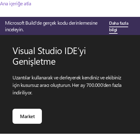
Ana içeriğe atla
Microsoft Build'de gerçek kodu derinlemesine
Daha fazla
inceleyin.
bilgi
Visual Studio IDE’yi
Genişletme
Uzantılar kullanarak ve derleyerek kendiniz ve ekibiniz
için kusursuz aracı oluşturun. Her ay 700.000’den fazla
indiriliyor.
Market