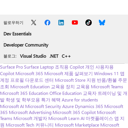
팔로우하기
Dev Essentials
Developer Community
Visual Studio
.NET
C++
블로그:
Surface Pro
Surface Laptop
조직용 Copilot
개인 사용자용
Copilot
Microsoft 365
Microsoft 제품 살펴보기
Windows 11 앱
계정 프로필
다운로드 센터
Microsoft Store 지원
반품/환불
주문
조회
Microsoft Education
교육용 장치
교육용 Microsoft Teams
Microsoft 365 Education
Office Education
교육자 트레이닝 및 개
발
학생 및 학부모용 특가 혜택
Azure for students
Microsoft AI
Microsoft Security
Azure
Dynamics 365
Microsoft
365
Microsoft Advertising
Microsoft 365 Copilot
Microsoft
Teams
Microsoft 개발자
Microsoft Learn
AI 마켓플레이스 앱 지
원
Microsoft Tech 커뮤니티
Microsoft Marketplace
Microsoft