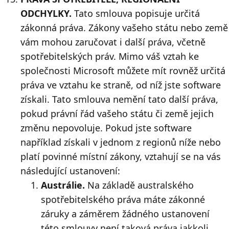
ODCHYLKY.
Tato smlouva popisuje určitá
zákonná práva. Zákony vašeho státu nebo země
vám mohou zaručovat i další práva, včetně
spotřebitelských práv. Mimo váš vztah ke
společnosti Microsoft můžete mít rovněž určitá
práva ve vztahu ke straně, od níž jste software
získali. Tato smlouva nemění tato další práva,
pokud právní řád vašeho státu či země jejich
změnu nepovoluje. Pokud jste software
například získali v jednom z regionů níže nebo
platí povinné místní zákony, vztahují se na vás
následující ustanovení:
Austrálie.
Na základě australského
spotřebitelského práva máte zákonné
záruky a záměrem žádného ustanovení
této smlouvy není taková práva jakkoli