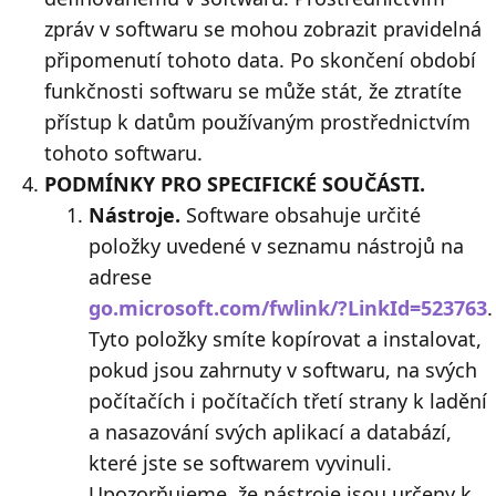
zpráv v softwaru se mohou zobrazit pravidelná
připomenutí tohoto data. Po skončení období
funkčnosti softwaru se může stát, že ztratíte
přístup k datům používaným prostřednictvím
tohoto softwaru.
PODMÍNKY PRO SPECIFICKÉ SOUČÁSTI.
Nástroje.
Software obsahuje určité
položky uvedené v seznamu nástrojů na
adrese
go.microsoft.com/fwlink/?LinkId=523763
.
Tyto položky smíte kopírovat a instalovat,
pokud jsou zahrnuty v softwaru, na svých
počítačích i počítačích třetí strany k ladění
a nasazování svých aplikací a databází,
které jste se softwarem vyvinuli.
Upozorňujeme, že nástroje jsou určeny k