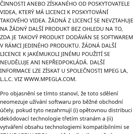
ČINNOSTI ANEBO ZÍSKANÉHO OD POSKYTOVATELE
VIDEA, KTERÝ MÁ LICENCI K POSKYTOVÁNÍ
TAKOVÉHO VIDEA. ŽÁDNÁ Z LICENCÍ SE NEVZTAHUJE
NA ŽÁDNÝ DALŠÍ PRODUKT BEZ OHLEDU NA TO,
ZDA JE TAKOVÝ PRODUKT DODÁVÁN SE SOFTWAREM
V RÁMCI JEDINÉHO PRODUKTU. ŽÁDNÁ DALŠÍ
LICENCE K JAKÉMUKOLI JINÉMU POUŽITÍ SE
NEUDĚLUJE ANI NEPŘEDPOKLÁDÁ. DALŠÍ
INFORMACE LZE ZÍSKAT U SPOLEČNOSTI MPEG LA,
L.L.C. VIZ WWW.MPEGLA.COM.
Pro objasnění se tímto stanoví, že toto sdělení
neomezuje užívání softwaru pro běžné obchodní
účely, pokud tyto nezahrnují (i) opětovnou distribuci
dekódovací technologie třetím stranám a (ii)
vytváření obsahu technologiemi kompatibilními se