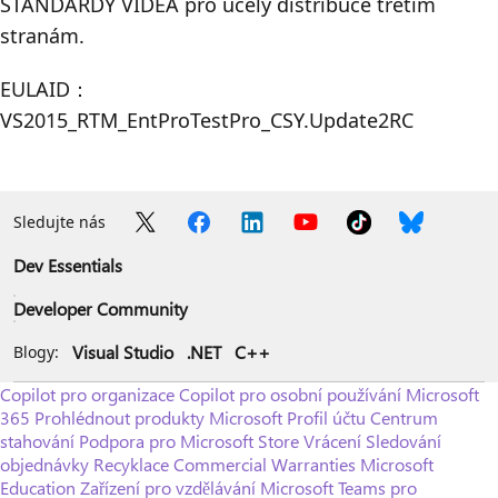
STANDARDY VIDEA pro účely distribuce třetím
stranám.
EULAID：
VS2015_RTM_EntProTestPro_CSY.Update2RC
Sledujte nás
Dev Essentials
Developer Community
Visual Studio
.NET
C++
Blogy:
Copilot pro organizace
Copilot pro osobní používání
Microsoft
365
Prohlédnout produkty Microsoft
Profil účtu
Centrum
stahování
Podpora pro Microsoft Store
Vrácení
Sledování
objednávky
Recyklace
Commercial Warranties
Microsoft
Education
Zařízení pro vzdělávání
Microsoft Teams pro