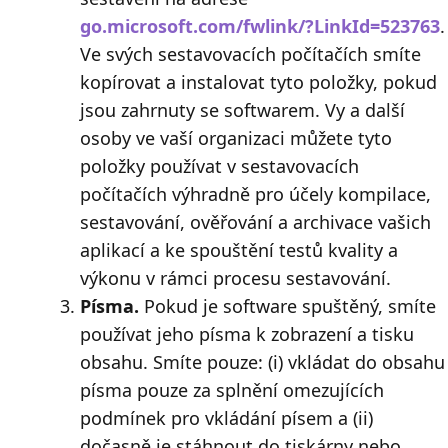
go.microsoft.com/fwlink/?LinkId=523763
.
Ve svých sestavovacích počítačích smíte
kopírovat a instalovat tyto položky, pokud
jsou zahrnuty se softwarem. Vy a další
osoby ve vaší organizaci můžete tyto
položky používat v sestavovacích
počítačích výhradně pro účely kompilace,
sestavování, ověřování a archivace vašich
aplikací a ke spouštění testů kvality a
výkonu v rámci procesu sestavování.
Písma.
Pokud je software spuštěný, smíte
používat jeho písma k zobrazení a tisku
obsahu. Smíte pouze: (i) vkládat do obsahu
písma pouze za splnění omezujících
podmínek pro vkládání písem a (ii)
dočasně je stáhnout do tiskárny nebo