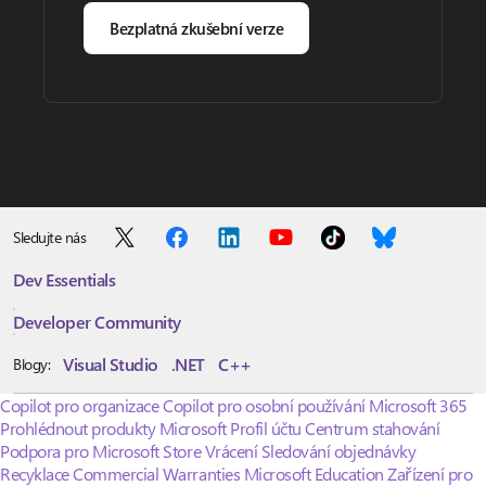
Bezplatná zkušební verze
Sledujte nás
Dev Essentials
Developer Community
Visual Studio
.NET
C++
Blogy:
Copilot pro organizace
Copilot pro osobní používání
Microsoft 365
Prohlédnout produkty Microsoft
Profil účtu
Centrum stahování
Podpora pro Microsoft Store
Vrácení
Sledování objednávky
Recyklace
Commercial Warranties
Microsoft Education
Zařízení pro