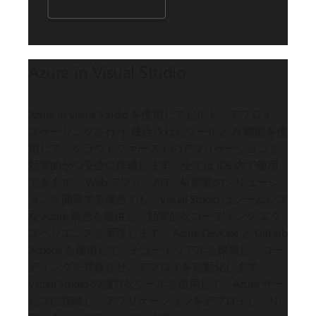
Azure in Visual Studio
Azure in Visual Studio を使用してビルド、デプロイ、
スケーリングを行う: 統合されたツールと AI 機能を使
用して、クラウドファーストのアプリケーションを
効率的かつ安全に作成します。全ては IDE 内で使用
できます。 Web アプリ、API、AI 搭載のソリューシ
ョンを開発する場合でも、Visual Studio はシームレス
な Azure 統合を提供し、効率的なコーディング エク
スペリエンスを実現します。 Azure DevOps と GitHub
Actions を使用して、チュートリアルを探索し、コー
ディングを昇格させ、デプロイを自動化します。
Visual Studio の強力なツールを使用して、Azure サー
ビスに接続し、アプリケーションをデプロイし、リ