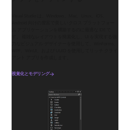
Visual Studio は、Windows、Mac、Linux、iOS、
Android 向けの豊富で美しいクロス プラットフォー
ム アプリケーションを構築するのに最適な IDE で
す。 複雑なレイアウトを簡素化し、UI を実現する強
力なビジュアル デザイナーを使用して、WinForms、
WPF、WinUI、および UUID を使用してリッチ クライ
アント アプリを作成します。
視覚化とモデリング