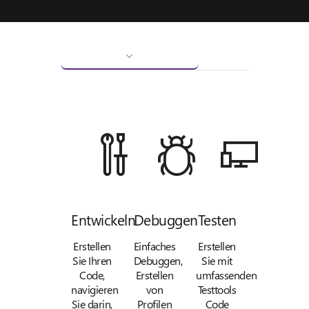
Entwickeln
Debuggen
Testen
Erstellen
Einfaches
Erstellen
Sie Ihren
Debuggen,
Sie mit
Code,
Erstellen
umfassenden
navigieren
von
Testtools
Sie darin,
Profilen
Code