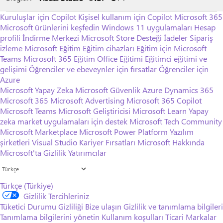
Kuruluşlar için Copilot
Kişisel kullanım için Copilot
Microsoft 365
Microsoft ürünlerini keşfedin
Windows 11 uygulamaları
Hesap
profili
İndirme Merkezi
Microsoft Store Desteği
İadeler
Sipariş
izleme
Microsoft Eğitim
Eğitim cihazları
Eğitim için Microsoft
Teams
Microsoft 365 Eğitim
Office Eğitimi
Eğitimci eğitimi ve
gelişimi
Öğrenciler ve ebeveynler için fırsatlar
Öğrenciler için
Azure
Microsoft Yapay Zeka
Microsoft Güvenlik
Azure
Dynamics 365
Microsoft 365
Microsoft Advertising
Microsoft 365 Copilot
Microsoft Teams
Microsoft Geliştiricisi
Microsoft Learn
Yapay
zeka market uygulamaları için destek
Microsoft Tech Community
Microsoft Marketplace
Microsoft Power Platform
Yazılım
şirketleri
Visual Studio
Kariyer Fırsatları
Microsoft Hakkında
Microsoft'ta Gizlilik
Yatırımcılar
Türkçe (Türkiye)
Gizlilik Tercihleriniz
Tüketici Durumu Gizliliği
Bize ulaşın
Gizlilik ve tanımlama bilgileri
Tanımlama bilgilerini yönetin
Kullanım koşulları
Ticari Markalar